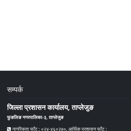
सम्पर्क
जिल्ला प्रशासन कार्यालय, ताप्लेजुङ
फुङलिङ नगरपालिका-३, ताप्लेजुङ
नागरिकता फाँट : ०२४-४६०२७०, आर्थिक प्रशासन फाँट :