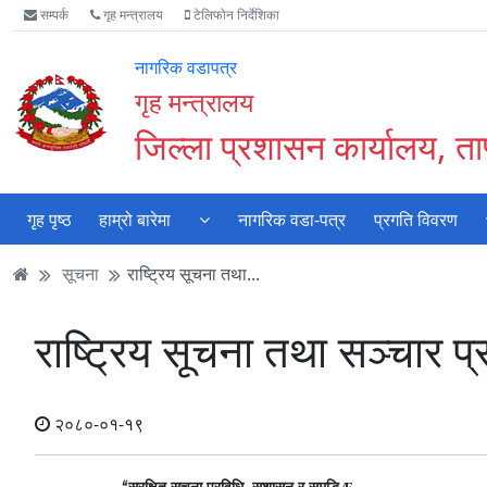
Accessibility
मुख्य
मुख्य
वेबसाइट
सम्पर्क
गृह मन्त्रालय
टेलिफोन निर्देशिका
Mode
सामाग्री
नेभिगेसन
खोजमा
सुरु
पढ्नुहाेस्
पढ्नुहाेस्
जानुहोस्
नागरिक वडापत्र
गर्नुहोस्
गृह मन्त्रालय
जिल्ला प्रशासन कार्यालय, ता
गृह पृष्ठ
हाम्रो बारेमा
नागरिक वडा-पत्र
प्रगति विवरण
सूचना
राष्ट्रिय सूचना तथा...
राष्ट्रिय सूचना तथा सञ्चार प
२०८०-०१-१९
×
सुरक्षित सूचना प्रविधि, सुशासन र समृद्धि