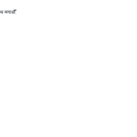
ाथ मनाऔँ