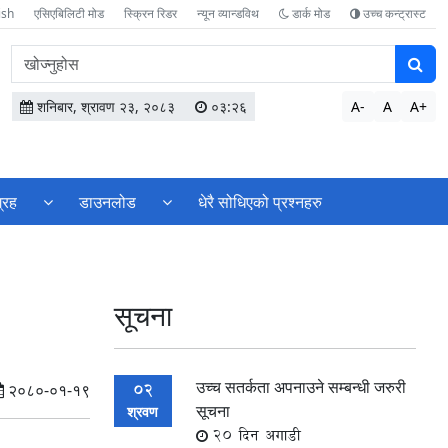
ish
एसिएबिलिटी मोड
स्क्रिन रिडर
न्यून व्यान्डविथ
डार्क मोड
उच्च कन्ट्रास्ट
वेबसाइटमा
सामग्री
खोज्नुहोस
शनिबार, श्रावण २३, २०८३
०३:२६
A-
A
A+
्रह
डाउनलोड
धेरै सोधिएको प्रश्नहरु
सूचना
उच्च सतर्कता अपनाउने सम्बन्धी जरुरी
02
२०८०-०१-१९
सूचना
श्रवण
20 दिन अगाडी