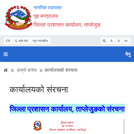
Accessibility
मुख्य
मुख्य
वेबसाइट
नागरिक वडापत्र
Mode
सामाग्री
नेभिगेसन
खोजमा
गृह मन्त्रालय
सुरु
पढ्नुहाेस्
पढ्नुहाेस्
जानुहोस्
जिल्ला प्रशासन कार्यालय, ताप्लेजुङ
गर्नुहोस्
EN
डार्क मोड
न्यून व्यान्डविथ
A-
A
A+
मेनु
हाम्रो बारेमा
कार्यालयको संरचना
कार्यालयको संरचना
जिल्ला प्रशासन कार्यालय, ताप्लेजुङको संरचना