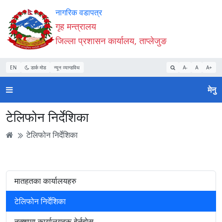
Accessibility
मुख्य
मुख्य
वेबसाइट
नागरिक वडापत्र
Mode
सामाग्री
नेभिगेसन
खोजमा
गृह मन्त्रालय
सुरु
पढ्नुहाेस्
पढ्नुहाेस्
जानुहोस्
जिल्ला प्रशासन कार्यालय, ताप्लेजुङ
गर्नुहोस्
EN
डार्क मोड
न्यून व्यान्डविथ
A-
A
A+
मेनु
टेलिफोन निर्देशिका
टेलिफोन निर्देशिका
मातहतका कार्यालयहरु
टेलिफोन निर्देशिका
नक्शामा कार्यालयहरू हेर्नुहोस्