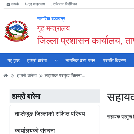
Accessibility
मुख्य
मुख्य
वेबसाइट
सम्पर्क
गृह मन्त्रालय
टेलिफोन निर्देशिका
Mode
सामाग्री
नेभिगेसन
खोजमा
सुरु
पढ्नुहाेस्
पढ्नुहाेस्
जानुहोस्
नागरिक वडापत्र
गर्नुहोस्
गृह मन्त्रालय
जिल्ला प्रशासन कार्यालय, ता
गृह पृष्ठ
हाम्रो बारेमा
नागरिक वडा-पत्र
प्रगति विवरण
हाम्रो बारेमा
सहायक प्रमुख जिल्ला...
सहायक
हाम्रो बारेमा
ताप्लेजुङ जिल्लाको संक्षिप्त परिचय
सहायक प्रमुख 
कार्यालयको संरचना