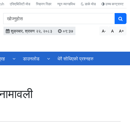
ish
एसिएबिलिटी मोड
स्क्रिन रिडर
न्यून व्यान्डविथ
डार्क मोड
उच्च कन्ट्रास्ट
वेबसाइटमा
सामग्री
खोज्नुहोस
शुक्रबार, श्रावण २२, २०८३
०९:३७
A-
A
A+
्रह
डाउनलोड
धेरै सोधिएको प्रश्नहरु
नामावली