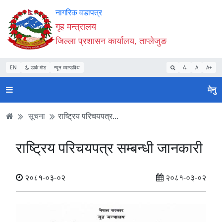
Accessibility
मुख्य
मुख्य
वेबसाइट
नागरिक वडापत्र
Mode
सामाग्री
नेभिगेसन
खोजमा
गृह मन्त्रालय
सुरु
पढ्नुहाेस्
पढ्नुहाेस्
जानुहोस्
जिल्ला प्रशासन कार्यालय, ताप्लेजुङ
गर्नुहोस्
EN
डार्क मोड
न्यून व्यान्डविथ
A-
A
A+
मेनु
सूचना
राष्ट्रिय परिचयपत्र...
राष्ट्रिय परिचयपत्र सम्बन्धी जानकारी
२०८१-०३-०२
२०८१-०३-०२