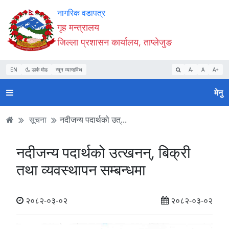
Accessibility
मुख्य
मुख्य
वेबसाइट
नागरिक वडापत्र
Mode
सामाग्री
नेभिगेसन
खोजमा
गृह मन्त्रालय
सुरु
पढ्नुहाेस्
पढ्नुहाेस्
जानुहोस्
जिल्ला प्रशासन कार्यालय, ताप्लेजुङ
गर्नुहोस्
EN
डार्क मोड
न्यून व्यान्डविथ
A-
A
A+
मेनु
सूचना
नदीजन्य पदार्थको उत्...
नदीजन्य पदार्थको उत्खनन्, बिक्री
तथा व्यवस्थापन सम्बन्धमा
२०८२-०३-०२
२०८२-०३-०२