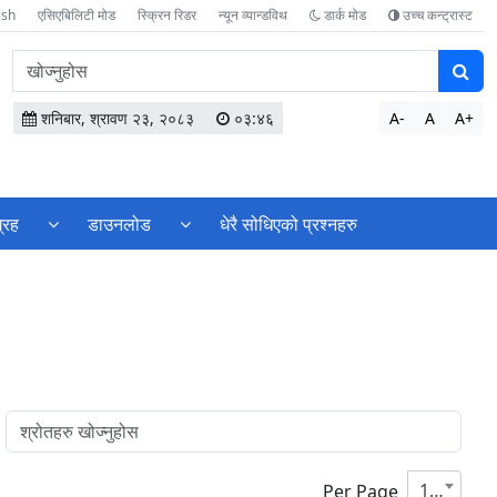
ish
एसिएबिलिटी मोड
स्क्रिन रिडर
न्यून व्यान्डविथ
डार्क मोड
उच्च कन्ट्रास्ट
वेबसाइटमा
सामग्री
खोज्नुहोस
शनिबार, श्रावण २३, २०८३
०३:४६
A-
A
A+
्रह
डाउनलोड
धेरै सोधिएको प्रश्नहरु
10
Per Page