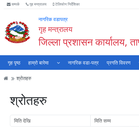
Accessibility
मुख्य
मुख्य
वेबसाइट
सम्पर्क
गृह मन्त्रालय
टेलिफोन निर्देशिका
Mode
सामाग्री
नेभिगेसन
खोजमा
सुरु
पढ्नुहाेस्
पढ्नुहाेस्
जानुहोस्
नागरिक वडापत्र
गर्नुहोस्
गृह मन्त्रालय
जिल्ला प्रशासन कार्यालय, ता
गृह पृष्ठ
हाम्रो बारेमा
नागरिक वडा-पत्र
प्रगति विवरण
श्रोतहरु
श्रोतहरु