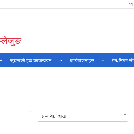
Engl
प्लेजुङ
सूचनाको हक कार्यान्वयन
कार्ययोजनाहरु
ऐन/नियम संग
सम्बन्धित शाखा