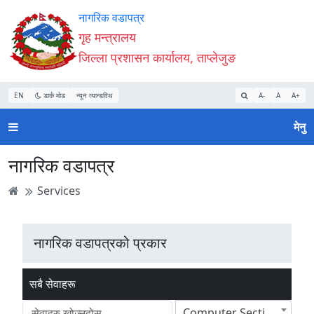
Accessibility
मुख्य
मुख्य
वेबसाइट
नागरिक वडापत्र
Mode
सामाग्री
नेभिगेसन
खोजमा
गृह मन्त्रालय
सुरु
पढ्नुहाेस्
पढ्नुहाेस्
जानुहोस्
जिल्ला प्रशासन कार्यालय, ताप्लेजुङ
गर्नुहोस्
EN
डार्क मोड
न्यून व्यान्डविथ
A-
A
A+
मेनु
नागरिक वडापत्र
Services
नागरिक वडापत्रको प्रकार
सबै सेवाहरू
Computer Section(कम्पुटर शाखा)