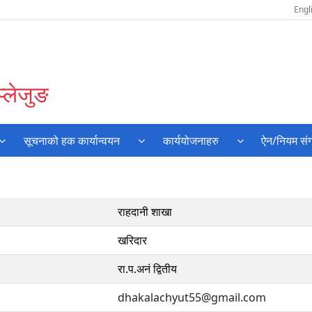
Engl
प्लेजुङ
सूचनाको हक कार्यान्वयन
कार्ययोजनाहरु
ऐन/नियम संग
राहदानी शाखा
खरिदार
रा.प.अनं द्वितीय
dhakalachyut55@gmail.com