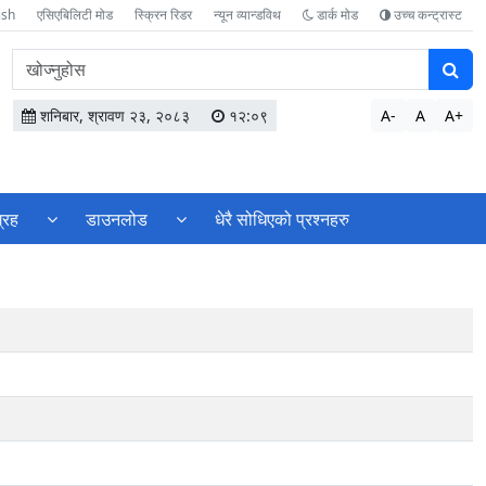
ish
एसिएबिलिटी मोड
स्क्रिन रिडर
न्यून व्यान्डविथ
डार्क मोड
उच्च कन्ट्रास्ट
वेबसाइटमा
सामग्री
खोज्नुहोस
शनिबार, श्रावण २३, २०८३
१२:०९
A-
A
A+
्रह
डाउनलोड
धेरै सोधिएको प्रश्नहरु